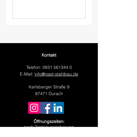
Kontakt
Telefon:
0831 561344 0
E-Mail:
info@gast-stahlbau.de
Karlsberger Straße 9
87471 Durach
Öffnungszeiten:
nach Terminvereinbarung