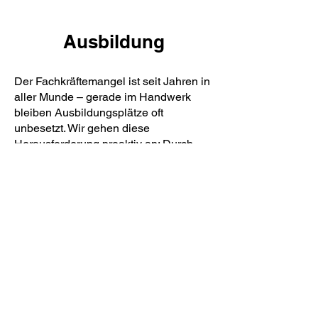
Ausbildung
Der Fachkräftemangel ist seit Jahren in
aller Munde – gerade im Handwerk
bleiben Ausbildungsplätze oft
unbesetzt. Wir gehen diese
Herausforderung proaktiv an: Durch
Kooperationen mit Schulen, gezielte
Praktikumsangebote und eine
praxisnahe Vorstellung unseres
Berufsbildes wecken wir früh das
Interesse junger Menschen.
Mit Erfolg – aktuell bilden wir fünf
Lehrlinge in unserem Betrieb aus und
freuen uns jedes Jahr über neue
Bewerberinnen und Bewerber.
Einen wichtigen Beitrag dazu leistet
unser gesamtes Team: Lehrlinge