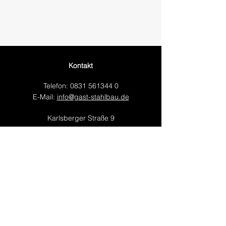
Kontakt
Telefon:
0831 561344 0
E-Mail:
info@gast-stahlbau.de
Karlsberger Straße 9
87471 Durach
Öffnungszeiten:
nach Terminvereinbarung
Anlieferung:
Montag - Donnerstag
07:00 - 12:00 | 13:00 - 16:00